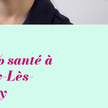
 santé à
-Lès-
y