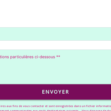
tions particulières ci-dessous **
deau des cookies
ENVOYER
 aux fins de vous contacter et sont enregistrées dans un fichier informatisé. 
eront communiquées aux seuls destinataires suivants: . Vous disposez de droits