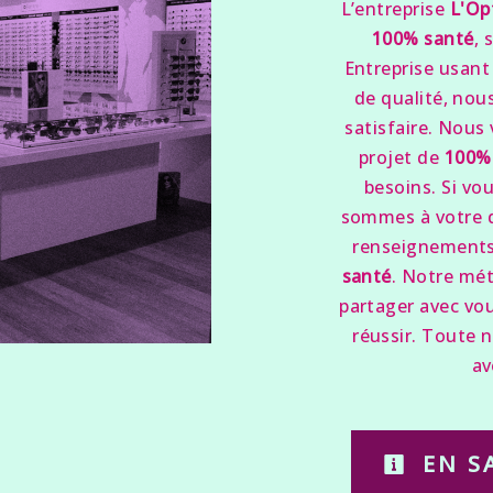
L’entreprise
L'Op
100% santé
, 
Entreprise usant 
de qualité, nou
satisfaire. Nous
projet de
100%
besoins. Si vo
sommes à votre d
renseignements 
santé
. Notre mét
partager avec vou
réussir. Toute n
av
EN S