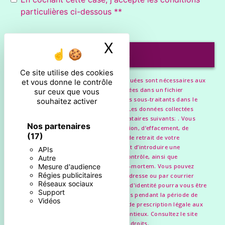
particulières ci-dessous **
X
Masquer le ban
ENVOYER
Ce site utilise des cookies
** Les données personnelles communiquées sont nécessaires aux
et vous donne le contrôle
fins de vous contacter et sont enregistrées dans un fichier
sur ceux que vous
informatisé. Elles sont destinées à et ses sous-traitants dans le
souhaitez activer
seul but de répondre à votre message. Les données collectées
seront communiquées aux seuls destinataires suivants: . Vous
Nos partenaires
disposez de droits d’accès, de rectification, d’effacement, de
(17)
portabilité, de limitation, d’opposition, de retrait de votre
consentement à tout moment et du droit d’introduire une
APIs
réclamation auprès d’une autorité de contrôle, ainsi que
Autre
d’organiser le sort de vos données post-mortem. Vous pouvez
Mesure d'audience
Régies publicitaires
exercer ces droits par voie postale à l'adresse ou par courrier
Réseaux sociaux
électronique à l'adresse . Un justificatif d'identité pourra vous être
Support
demandé. Nous conservons vos données pendant la période de
Vidéos
prise de contact puis pendant la durée de prescription légale aux
fins probatoires et de gestion des contentieux. Consultez le site
cnil.fr pour plus d’informations sur vos droits.