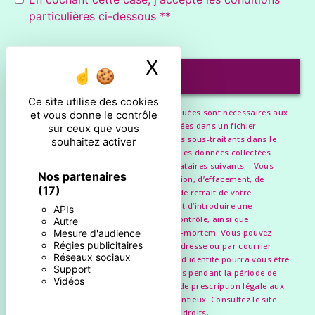
particulières ci-dessous **
X
Masquer le ban
ENVOYER
Ce site utilise des cookies
** Les données personnelles communiquées sont nécessaires aux
et vous donne le contrôle
fins de vous contacter et sont enregistrées dans un fichier
sur ceux que vous
informatisé. Elles sont destinées à et ses sous-traitants dans le
souhaitez activer
seul but de répondre à votre message. Les données collectées
seront communiquées aux seuls destinataires suivants: . Vous
Nos partenaires
disposez de droits d’accès, de rectification, d’effacement, de
(17)
portabilité, de limitation, d’opposition, de retrait de votre
consentement à tout moment et du droit d’introduire une
APIs
réclamation auprès d’une autorité de contrôle, ainsi que
Autre
d’organiser le sort de vos données post-mortem. Vous pouvez
Mesure d'audience
Régies publicitaires
exercer ces droits par voie postale à l'adresse ou par courrier
Réseaux sociaux
électronique à l'adresse . Un justificatif d'identité pourra vous être
Support
demandé. Nous conservons vos données pendant la période de
Vidéos
prise de contact puis pendant la durée de prescription légale aux
fins probatoires et de gestion des contentieux. Consultez le site
cnil.fr pour plus d’informations sur vos droits.