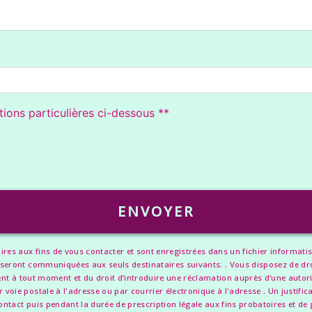
deau des cookies
tions particulières ci-dessous **
ENVOYER
 aux fins de vous contacter et sont enregistrées dans un fichier informatisé. 
eront communiquées aux seuls destinataires suivants: . Vous disposez de droits
ent à tout moment et du droit d’introduire une réclamation auprès d’une autorit
oie postale à l'adresse ou par courrier électronique à l'adresse . Un justific
act puis pendant la durée de prescription légale aux fins probatoires et de ge