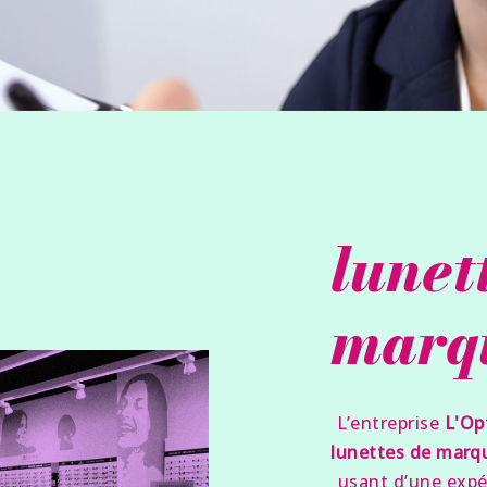
lunet
marq
L’entreprise
L'Op
lunettes de marq
usant d’une expér