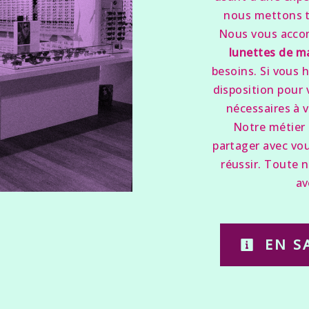
nous mettons t
Nous vous accom
lunettes de m
besoins. Si vous 
disposition pour
nécessaires à 
Notre métier 
partager avec vou
réussir. Toute n
av
EN S