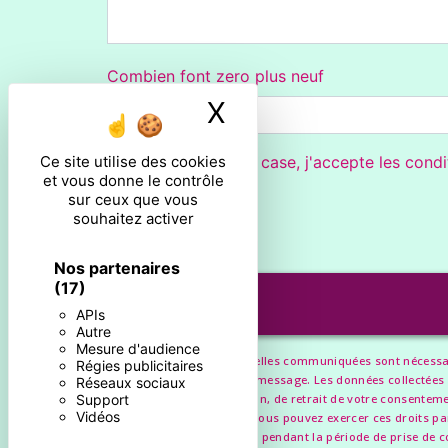
Combien font zero plus neuf
X
Masquer le ban
Ce site utilise des cookies
En cochant cette case, j'accepte les condi
et vous donne le contrôle
sur ceux que vous
souhaitez activer
Nos partenaires
(17)
APIs
Autre
Mesure d'audience
** Les données personnelles communiquées sont nécessaires
Régies publicitaires
but de répondre à votre message. Les données collectées s
Réseaux sociaux
Support
de limitation, d’opposition, de retrait de votre consentem
Vidéos
données post-mortem. Vous pouvez exercer ces droits par v
conservons vos données pendant la période de prise de cont