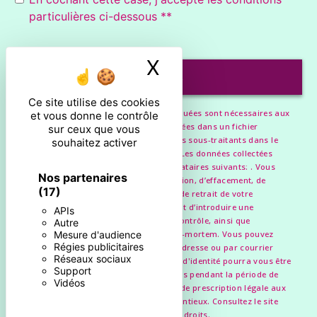
particulières ci-dessous **
X
Masquer le ban
ENVOYER
Ce site utilise des cookies
** Les données personnelles communiquées sont nécessaires aux
et vous donne le contrôle
fins de vous contacter et sont enregistrées dans un fichier
sur ceux que vous
informatisé. Elles sont destinées à et ses sous-traitants dans le
souhaitez activer
seul but de répondre à votre message. Les données collectées
seront communiquées aux seuls destinataires suivants: . Vous
Nos partenaires
disposez de droits d’accès, de rectification, d’effacement, de
(17)
portabilité, de limitation, d’opposition, de retrait de votre
consentement à tout moment et du droit d’introduire une
APIs
réclamation auprès d’une autorité de contrôle, ainsi que
Autre
d’organiser le sort de vos données post-mortem. Vous pouvez
Mesure d'audience
Régies publicitaires
exercer ces droits par voie postale à l'adresse ou par courrier
Réseaux sociaux
électronique à l'adresse . Un justificatif d'identité pourra vous être
Support
demandé. Nous conservons vos données pendant la période de
Vidéos
prise de contact puis pendant la durée de prescription légale aux
fins probatoires et de gestion des contentieux. Consultez le site
cnil.fr pour plus d’informations sur vos droits.