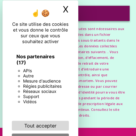
X
Masquer le ban
ENVOYER
Ce site utilise des cookies
** Les données personnelles communiquées sont nécessaires aux
et vous donne le contrôle
fins de vous contacter et sont enregistrées dans un fichier
sur ceux que vous
informatisé. Elles sont destinées à et ses sous-traitants dans le
souhaitez activer
seul but de répondre à votre message. Les données collectées
seront communiquées aux seuls destinataires suivants: . Vous
Nos partenaires
disposez de droits d’accès, de rectification, d’effacement, de
(17)
portabilité, de limitation, d’opposition, de retrait de votre
consentement à tout moment et du droit d’introduire une
APIs
réclamation auprès d’une autorité de contrôle, ainsi que
Autre
d’organiser le sort de vos données post-mortem. Vous pouvez
Mesure d'audience
Régies publicitaires
exercer ces droits par voie postale à l'adresse ou par courrier
Réseaux sociaux
électronique à l'adresse . Un justificatif d'identité pourra vous être
Support
demandé. Nous conservons vos données pendant la période de
Vidéos
prise de contact puis pendant la durée de prescription légale aux
fins probatoires et de gestion des contentieux. Consultez le site
cnil.fr pour plus d’informations sur vos droits.
Tout accepter