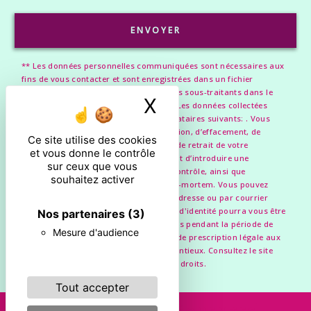
ENVOYER
** Les données personnelles communiquées sont nécessaires aux
fins de vous contacter et sont enregistrées dans un fichier
informatisé. Elles sont destinées à et ses sous-traitants dans le
X
Masquer le ban
seul but de répondre à votre message. Les données collectées
seront communiquées aux seuls destinataires suivants: . Vous
disposez de droits d’accès, de rectification, d’effacement, de
Ce site utilise des cookies
portabilité, de limitation, d’opposition, de retrait de votre
et vous donne le contrôle
consentement à tout moment et du droit d’introduire une
sur ceux que vous
réclamation auprès d’une autorité de contrôle, ainsi que
souhaitez activer
d’organiser le sort de vos données post-mortem. Vous pouvez
exercer ces droits par voie postale à l'adresse ou par courrier
électronique à l'adresse . Un justificatif d'identité pourra vous être
Nos partenaires
(3)
demandé. Nous conservons vos données pendant la période de
Mesure d'audience
prise de contact puis pendant la durée de prescription légale aux
fins probatoires et de gestion des contentieux. Consultez le site
cnil.fr pour plus d’informations sur vos droits.
Tout accepter